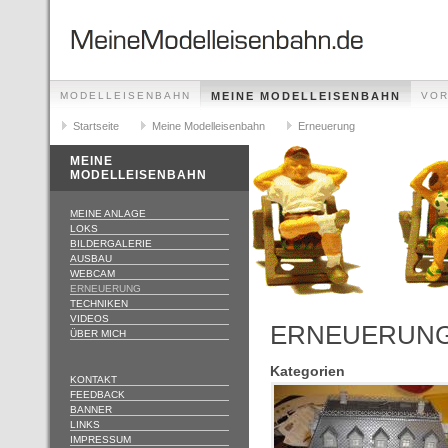
MODELLEISENBAHN
MEINE MODELLEISENBAHN
VOR
Startseite
Meine Modelleisenbahn
Erneuerung
MEINE
MODELLEISENBAHN
MEINE ANLAGE
LOKS
BILDERGALERIE
AUSBAU
WEBCAM
ERNEUERUNG
TECHNIKEN
VIDEOS
ERNEUERUN
ÜBER MICH
Kategorien
KONTAKT
FEEDBACK
BANNER
LINKS
IMPRESSUM